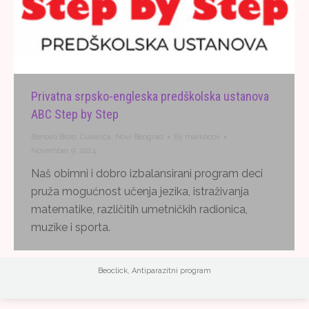
Privatna srpsko-engleska predškolska ustanova
ABC Step by Step
Banovo Brdo
,
Cukarica
,
Novi Beograd
By
markocov
November 9, 2024
Naš obimni i dobro izbalansirani program deci
pruža mogućnost učenja jezika, istraživanja
matematike, različitih umetničkih radionica,
muzike i sporta.
Beoclick
,
Antiparazitni program