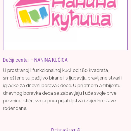
Dečiji centar – NANINA KUĆICA
U prostranoj i funkcionalnoj kući, od 180 kvadrata,
smeštene su pažljivo birane i s ljubavlju pravljene stvari i
igračke za dnevni boravak dece. U prijatnom ambijentu
dnevnog boravka deca se zabavljaju i uče svoje prve
pesmice, stiču svoja prva prijateljstva i zajedno slave
rođendane.
Državni vrtići