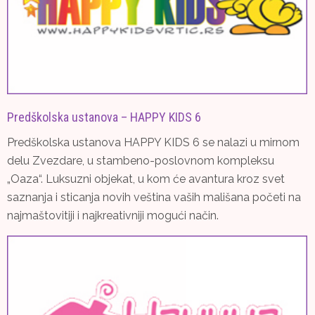
Predškolska ustanova – HAPPY KIDS 6
Predškolska ustanova HAPPY KIDS 6 se nalazi u mirnom
delu Zvezdare, u stambeno-poslovnom kompleksu
„Oaza“. Luksuzni objekat, u kom će avantura kroz svet
saznanja i sticanja novih veština vaših mališana početi na
najmaštovitiji i najkreativniji mogući način.