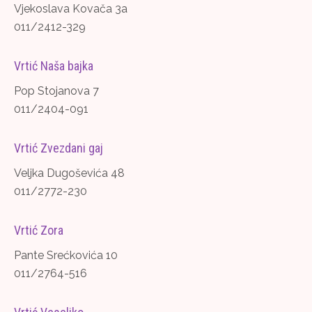
Vjekoslava Kovača 3a
011/2412-329
Vrtić Naša bajka
Pop Stojanova 7
011/2404-091
Vrtić Zvezdani gaj
Veljka Dugoševića 48
011/2772-230
Vrtić Zora
Pante Srećkovića 10
011/2764-516