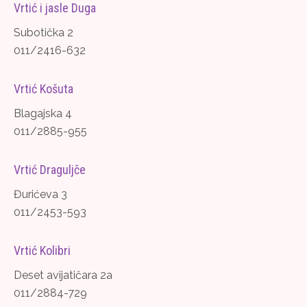
Vrtić i jasle Duga
Subotička 2
011/2416-632
Vrtić Košuta
Blagajska 4
011/2885-955
Vrtić Draguljče
Đurićeva 3
011/2453-593
Vrtić Kolibri
Deset avijatičara 2a
011/2884-729