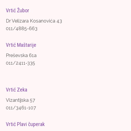
Vrtić Žubor
Dr Velizara Kosanovića 43
011/4885-663
Vrtić Maštarije
Preševska 61a
011/2411-335
Vrtić Zeka
Vizantijska 57
011/3461-107
Vrtić Plavi čuperak