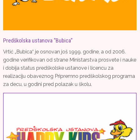
Predškolska ustanova “Bubica“
Vrtić „Bubica“ je osnovan još 1999. godine, a od 2006.
godine verifikovan od strane Ministarstva prosvete i nauke
i dobija status predškolske ustanove i licencu za
realizaciju obaveznog Pripremno predškolskog programa
za decu, u godini pred polazak u školu.