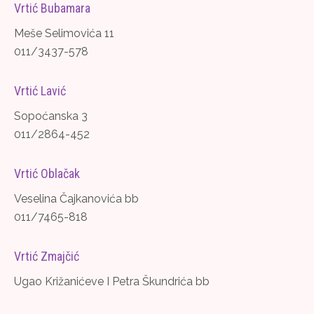
Vrtić Bubamara
Meše Selimovića 11
011/3437-578
Vrtić Lavić
Sopoćanska 3
011/2864-452
Vrtić Oblačak
Veselina Čajkanovića bb
011/7465-818
Vrtić Zmajčić
Ugao Križanićeve I Petra Škundrića bb