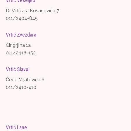
Vrtić Veseljko
Dr Velizara Kosanovića 7
011/2404-845
Vrtić Zvezdara
Čingrijina 1a
011/2416-152
Vrtić Slavuj
Čede Mijatovića 6
011/2410-410
Vrtić Lane