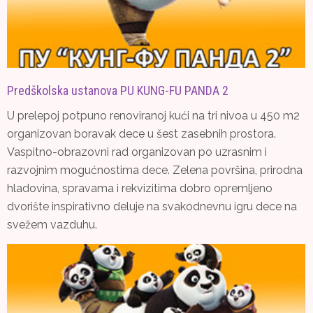
Predškolska ustanova PU KUNG-FU PANDA 2
U prelepoj potpuno renoviranoj kući na tri nivoa u 450 m2
organizovan boravak dece u šest zasebnih prostora.
Vaspitno-obrazovni rad organizovan po uzrasnim i
razvojnim mogućnostima dece. Zelena površina, prirodna
hladovina, spravama i rekvizitima dobro opremljeno
dvorište inspirativno deluje na svakodnevnu igru dece na
svežem vazduhu.