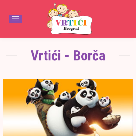
Vrtići - Borča