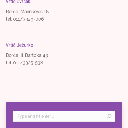
Vrtić Cvrčak
Borča, Marinković 18
tel. 011/3329-006
Vrtić Ježurko
Borča III, Bartoka 43
tel. 011/3325-538
Search: