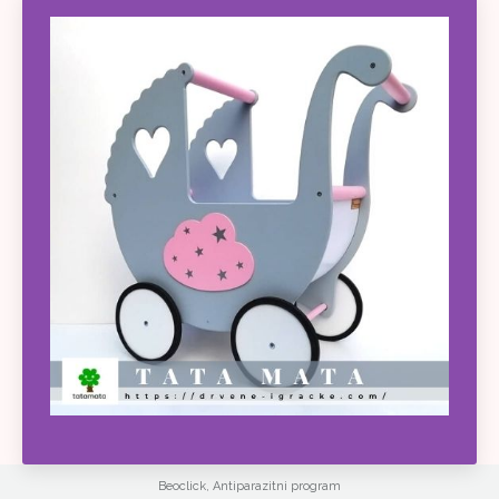
Beoclick
,
Antiparazitni program