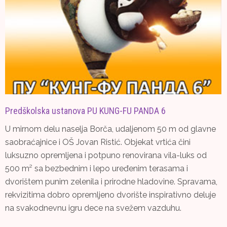
Predškolska ustanova PU KUNG-FU PANDA 6
U mirnom delu naselja Borča, udaljenom 50 m od glavne
saobraćajnice i OŠ Jovan Ristić. Objekat vrtića čini
luksuzno opremljena i potpuno renovirana vila-luks od
500 m² sa bezbednim i lepo uređenim terasama i
dvorištem punim zelenila i prirodne hladovine. Spravama,
rekvizitima dobro opremljeno dvorište inspirativno deluje
na svakodnevnu igru dece na svežem vazduhu.