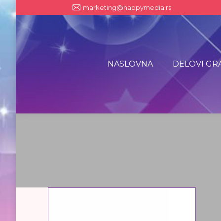
marketing@happymedia.rs
NASLOVNA
DELOVI GR