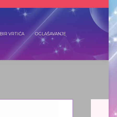
BIR VRTIĆA
OGLAŠAVANJE