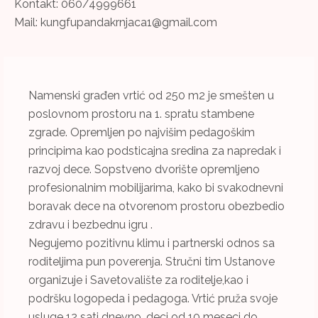
Kontakt: 060/4999661
Mail: kungfupandakrnjaca1@gmail.com
Namenski građen vrtić od 250 m2 je smešten u
poslovnom prostoru na 1. spratu stambene
zgrade. Opremljen po najvišim pedagoškim
principima kao podsticajna sredina za napredak i
razvoj dece. Sopstveno dvorište opremljeno
profesionalnim mobilijarima, kako bi svakodnevni
boravak dece na otvorenom prostoru obezbedio
zdravu i bezbednu igru .
Negujemo pozitivnu klimu i partnerski odnos sa
roditeljima pun poverenja. Stručni tim Ustanove
organizuje i Savetovalište za roditelje,kao i
podršku logopeda i pedagoga. Vrtić pruža svoje
usluge 12 sati dnevno, deci od 10 meseci do