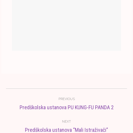
Post
PREVIOUS
navigation
Predškolska ustanova PU KUNG-FU PANDA 2
Previous
post:
NEXT
Predškolska ustanova “Mali Istraživači”
Next