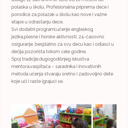
polaska u školu. Profesionalna priprema dece i
porodice za polazak u školu kao nove i važne
etape u odrastanju dece.
Svi dodatni programi,učenje engleskog
jezika,plesne i horske aktivnosti, 24-časovno
osiguranje, besplatno za svu decu kao i odlasci u
dečija pozorišta tokom cele godine.
Spoj tradicije,dugogodišnjeg iskustva
mentora,vaspitača – saradnika i inovativnih
metoda učenja stvaraju sretno i zadovoljno dete
koje uči i raste igrajući se.