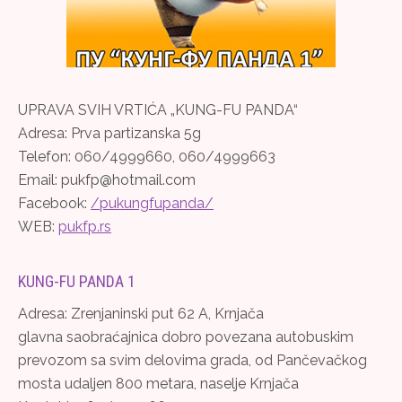
UPRAVA SVIH VRTIĆA „KUNG-FU PANDA“
Adresa: Prva partizanska 5g
Telefon: 060/4999660, 060/4999663
Email: pukfp@hotmail.com
Facebook:
/pukungfupanda/
WEB:
pukfp.rs
KUNG-FU PANDA 1
Adresa: Zrenjaninski put 62 A, Krnjača
glavna saobraćajnica dobro povezana autobuskim
prevozom sa svim delovima grada, od Pančevačkog
mosta udaljen 800 metara, naselje Krnjača