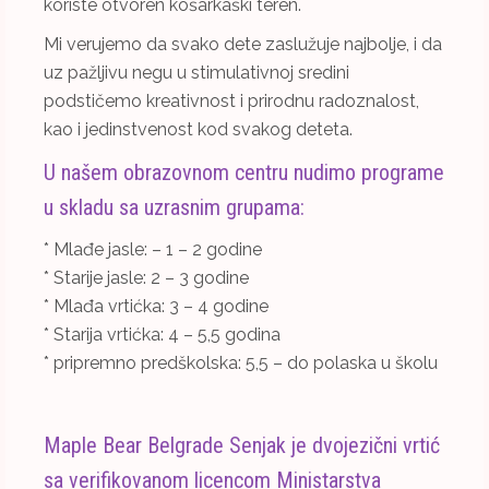
koriste otvoren košarkaški teren.
Mi verujemo da svako dete zaslužuje najbolje, i da
uz pažljivu negu u stimulativnoj sredini
podstičemo kreativnost i prirodnu radoznalost,
kao i jedinstvenost kod svakog deteta.
U našem obrazovnom centru nudimo programe
u skladu sa uzrasnim grupama:
* Mlađe jasle: – 1 – 2 godine
* Starije jasle: 2 – 3 godine
* Mlađa vrtićka: 3 – 4 godine
* Starija vrtićka: 4 – 5,5 godina
* pripremno predškolska: 5,5 – do polaska u školu
Maple Bear Belgrade Senjak je dvojezični vrtić
sa verifikovanom licencom Ministarstva