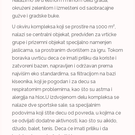
Nalazimo se u elitnom i mirnom delu grada,
okruženi zelenilom i izmešteni od saobraćajne
gužve i gradske buke.
U okviru kompleksa koji se prostire na 1000 m²,
nalazi se centralni objekat, predviđen za vrtićke
grupe i prizemni objekat specijalno namenjen
jaslicama, sa prostranim dvorištem za igru. Tokom
boravka uvrtiću deca će imati priliku da koriste i
zatvoreni bazen, napravljen i održavan prema
najvišim eko standardima, sa filtracijom na bazi
kiseonika, koji je pogodan i za decu sa
respiratornim problemima, kao što su astma i
alergija na hlor…U izdvojenom delu kompleksa se
nalaze dve sportske sale, sa specijalnim
podovima koji štite decu od povreda, u kojima će
se odvijati dodatne aktivnosti, kao što su aikido,
džudo, balet, tenis. Deca će imati priliku i da