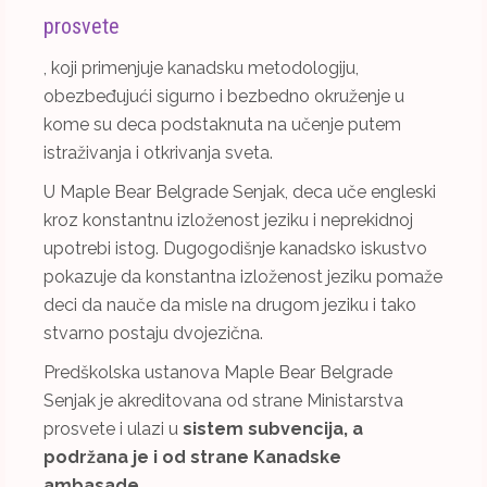
prosvete
, koji primenjuje kanadsku metodologiju,
obezbeđujući sigurno i bezbedno okruženje u
kome su deca podstaknuta na učenje putem
istraživanja i otkrivanja sveta.
U Maple Bear Belgrade Senjak, deca uče engleski
kroz konstantnu izloženost jeziku i neprekidnoj
upotrebi istog. Dugogodišnje kanadsko iskustvo
pokazuje da konstantna izloženost jeziku pomaže
deci da nauče da misle na drugom jeziku i tako
stvarno postaju dvojezična.
Predškolska ustanova Maple Bear Belgrade
Senjak je akreditovana od strane Ministarstva
prosvete i ulazi u
sistem subvencija, a
podržana je i od strane Kanadske
ambasade.