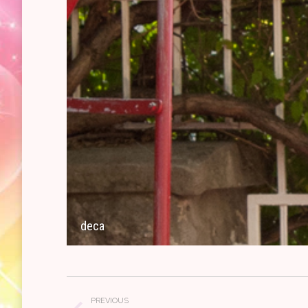
deca
Album
PREVIOUS